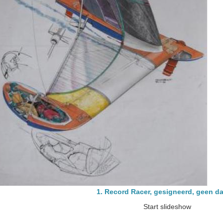
1. Record Racer, gesigneerd, geen 
Start slideshow